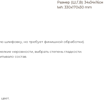
Размер (Ш,Г,В): 34х34х16см
lwh: 330x170x30 mm
ую шлифовку, но требует финишной обработки).
елкие неровности, выбрать степень гладкости.
тывало состав.
 цвет.