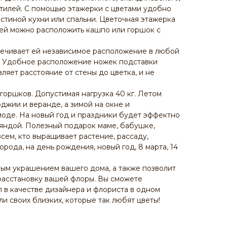
стилей. С помощью этажерки с цветами удобно
остиной кухни или спальни. Цветочная этажерка
 ней можно расположить кашпо или горшок с
печивает ей независимое расположение в любой
а. Удобное расположение ножек подставки
вляет расстояние от стены до цветка, и не
горшков. Допустимая нагрузка 40 кг. Летом
оджии и веранде, а зимой на окне и
моде. На новый год и праздники будет эффектно
яндой. Полезный подарок маме, бабушке,
всем, кто выращивает растение, рассаду,
орода, на день рождения, новый год, 8 марта, 14
ым украшением вашего дома, а также позволит
расстановку вашей флоры. Вы сможете
л в качестве дизайнера и флориста в одном
и своих близких, которые так любят цветы!