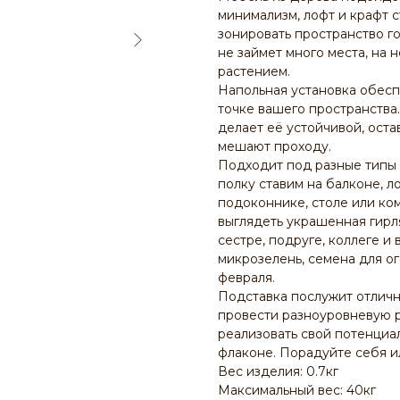
минимализм, лофт и крафт 
зонировать пространство г
не займет много места, на
растением.
Напольная установка обес
точке вашего пространств
делает её устойчивой, оста
мешают проходу.
Подходит под разные типы 
полку ставим на балконе, л
подоконнике, столе или ко
выглядеть украшенная гирл
сестре, подруге, коллеге и 
микрозелень, семена для ог
февраля.
Подставка послужит отличн
провести разноуровневую 
реализовать свой потенциа
флаконе. Порадуйте себя ил
Вес изделия: 0.7кг
Максимальный вес: 40кг