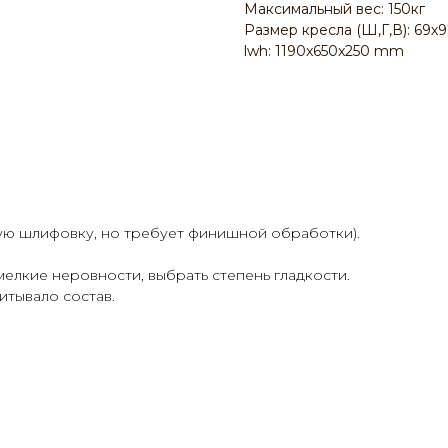
Максимальный вес: 150кг
Размер кресла (Ш,Г,В): 69х
lwh: 1190x650x250 mm
ую шлифовку, но требует финишной обработки).
елкие неровности, выбрать степень гладкости.
тывало состав.