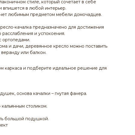
лаконичном стиле, который сочетает в себе
 и впишется в любой интерьер.
анет любимым предметом мебели домочадцев.
кресло-качалка предназначено для достижения
 расслабления и успокоения.
с ортопедами.
ома и дачи, деревянное кресло можно поставить
а веранду или балкон.
ом каркаса и подберите идеальное решение для
ушек, основа качалки – гнутая фанера.
о кальянным столиком.
ть большой подушкой.
лект