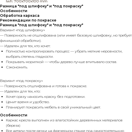
lwh: 700x700x100 mm
Разница "под шлифоку" и "под покраску"
Особенности
Обработка каркаса
Рекомендации по покраске
Разница "под шлифоку" и "под покраску"
Вариант «под шлифовку»
— Поверхность не отшлифована (или имеет базовую шлифовку, но требует
финишной обработки).
— Идеален для тех, кто хочет:
Полностью контролировать процесс — убрать мелкие неровности,
выбрать степень гладкости.
Покрывать морилкой — чтобы дерево лучше впитывало состав.
Сэкономить.
Вариант «под покраску»
— Поверхность отшлифована и готова к покраске.
— Идеален для тех, кто:
Хочет сразу наносить краску без подготовки.
Ценит время и удобство.
Планирует покрасить мебель в свой уникальный цвет.
Особенности
Каркас кресла выполнен из влагостойких деревянных материалов
(береза)
Все детали после резки на фрезерном станке под самостоятельную