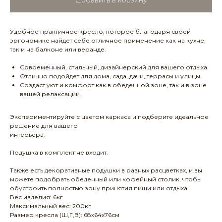
Добавить в корзину
Удобное практичное кресло, которое благодаря своей
эргономике найдет себе отличное применение как на кухне,
так и на балконе или веранде.
Современный, стильный, дизайнерский для вашего отдыха.
Отлично подойдет для дома, сада, дачи, террасы и улицы.
Создаст уют и комфорт как в обеденной зоне, так и в зоне
вашей релаксации.
Экспериментируйте с цветом каркаса и подберите идеальное
решение для вашего
интерьера.
Подушка в комплект не входит.
Также есть декоративные подушки в разных расцветках, и вы
можете подобрать обеденный или кофейный столик, чтобы
обустроить полностью зону принятия пищи или отдыха.
Вес изделия: 6кг
Максимальный вес: 200кг
Размер кресла (Ш,Г,В): 68х64х76см