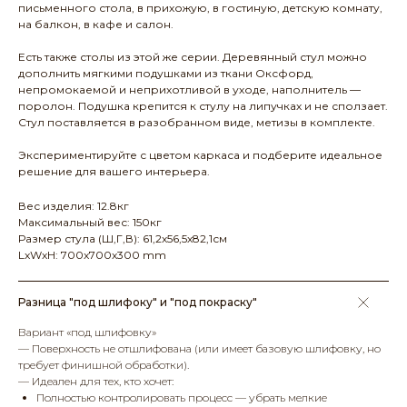
письменного стола, в прихожую, в гостиную, детскую комнату,
на балкон, в кафе и салон.
Есть также столы из этой же серии. Деревянный стул можно
дополнить мягкими подушками из ткани Оксфорд,
непромокаемой и неприхотливой в уходе, наполнитель —
поролон. Подушка крепится к стулу на липучках и не сползает.
Стул поставляется в разобранном виде, метизы в комплекте.
Экспериментируйте с цветом каркаса и подберите идеальное
решение для вашего интерьера.
Вес изделия: 12.8кг
Максимальный вес: 150кг
Размер стула (Ш,Г,В): 61,2х56,5х82,1см
LxWxH: 700x700x300 mm
Разница "под шлифоку" и "под покраску"
Вариант «под шлифовку»
— Поверхность не отшлифована (или имеет базовую шлифовку, но
требует финишной обработки).
— Идеален для тех, кто хочет:
Полностью контролировать процесс — убрать мелкие